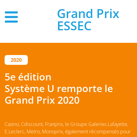
Grand Prix
ESSEC
2020
5e édition
Système U remporte le
Grand Prix 2020
Casino, Cdiscount, Franprix, le Groupe Galeries Lafayette,
E.Leclerc, Metro, Monoprix, également récompensés pour